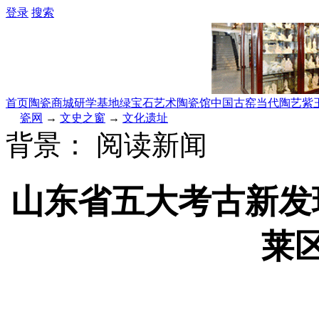
登录
搜索
首页
陶瓷商城
研学基地
绿宝石艺术陶瓷馆
中国古窑
当代陶艺
紫
瓷网
→
文史之窗
→
文化遗址
背景：
阅读新闻
山东省五大考古新发
莱