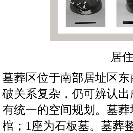
居
墓葬区位于南部居址区东
破关系复杂，仍可辨认出
有统一的空间规划。墓葬
棺；1座为石板墓。墓葬