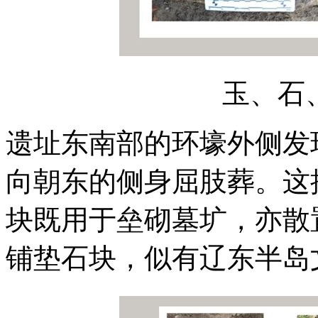
玉、石
遗址东南部的环壕外侧发
向朝东的侧身屈肢葬。这
块既用于垒砌墓圹，亦散
铺垫石块，似有辽东半岛