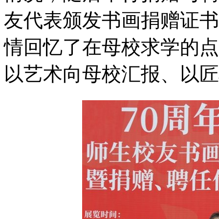
友代表颁发书画捐赠证书
情回忆了在母校求学的点
以艺术向母校汇报、以匠