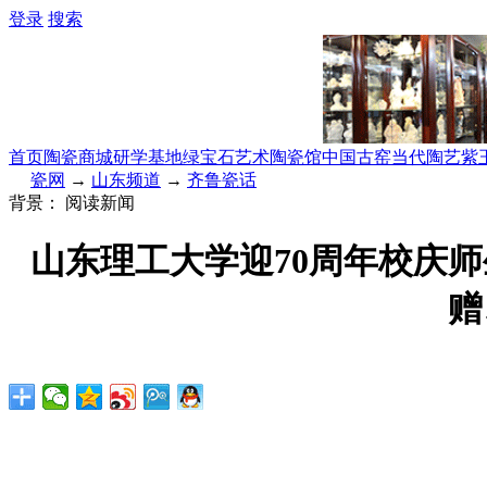
登录
搜索
首页
陶瓷商城
研学基地
绿宝石艺术陶瓷馆
中国古窑
当代陶艺
紫
瓷网
→
山东频道
→
齐鲁瓷话
背景：
阅读新闻
山东理工大学迎70周年校庆
赠