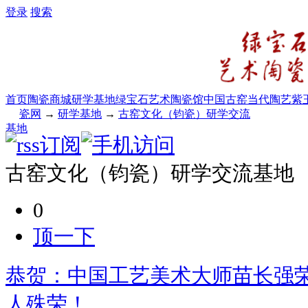
登录
搜索
首页
陶瓷商城
研学基地
绿宝石艺术陶瓷馆
中国古窑
当代陶艺
紫
瓷网
→
研学基地
→
古窑文化（钧瓷）研学交流
基地
古窑文化（钧瓷）研学交流基地
0
顶一下
恭贺：中国工艺美术大师苗长强
人殊荣！