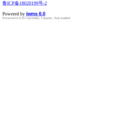
鲁ICP备18020199号-2
Powered by
iwms 6.0
Processed in 0.017 second(s), 5 queries, Gzip enabled