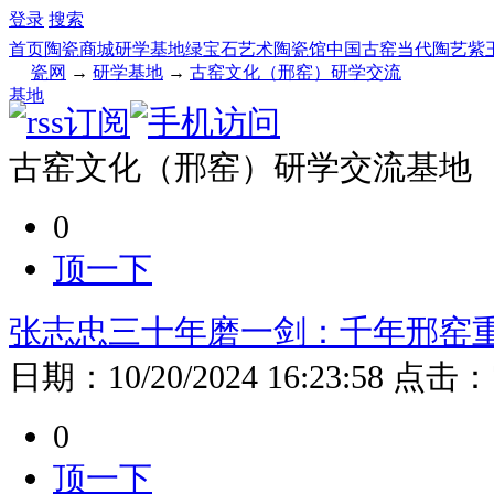
登录
搜索
首页
陶瓷商城
研学基地
绿宝石艺术陶瓷馆
中国古窑
当代陶艺
紫
瓷网
→
研学基地
→
古窑文化（邢窑）研学交流
基地
古窑文化（邢窑）研学交流基地
0
顶一下
张志忠三十年磨一剑：千年邢窑
日期：
10/20/2024 16:23:58
点击：
0
顶一下